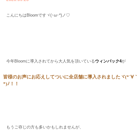
こんにちはBloomです
ヾ(･ω･*)ノ♡
・
・
今年Bloomに導入されてから大人気を頂いている
ウィンバック4
が
皆様のお声にお応えしてついに
全店舗に導入されましたヾ(*´∀｀
*)ﾉ！！
・
・
もうご存じの方も多いかもしれませんが、