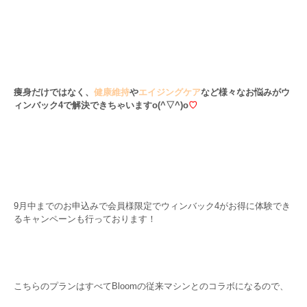
・
・
痩身だけではなく、
健康維持
や
エイジングケア
など様々なお悩みがウ
ィンバック4で解決できちゃいます
o(^▽^)o
♡
・
・
9月中までのお申込みで会員様限定でウィンバック4がお得に体験でき
るキャンペーンも行っております！
・
こちらのプランはすべてBloomの従来マシンとのコラボになるので、