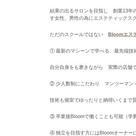
結果の出るサロンを目指し 創業13年
す女性、男性の為にエステティックス
ただのスクールではない
Bloomエ
① 最新のマシーンで学べる、最先端技
自分自身をも磨きながら 実際の店舗
② 少人数制にこだわり マンツーマン
技術も個室でゆったりと納得いくまで
③ 卒業後Bloomで働くことも可能（学費
④ 独立を目指す方にはBloomオーナ