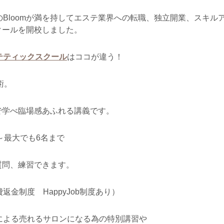
のBloomが満を持してエステ業界への転職、独立開業、スキル
クールを開校しました。
ステティックスクール
はココが違う！
術。
で学べ臨場感あふれる講義です。
～最大でも6名まで
質問、練習できます。
返金制度 HappyJob制度あり）
ーによる売れるサロンになる為の特別講習や