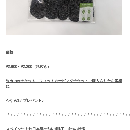
価格
¥2,000
～¥2,200（税抜き）
※Huberチケット、フィットカービングチケットご購入されたお客様
に
今なら1足プレゼント♪
_/_/_/_/_/_/_/_/_/_/_/_/_/_/_/_/_/_/_/_/_/_/_/_/_/_/_/_/_/_/_/_/_/_/_/_/_/_/_
スペイン生まれ日本製の5本指靴下、4つの特徴