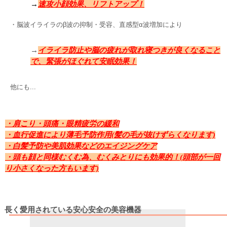
→
速攻小顔効果、リフトアップ！
・脳波イライラのβ波の抑制・受容、直感型α波増加により
→
イライラ防止や脳の疲れが取れ寝つきが良くなること
で、緊張がほぐれて安眠効果！
他にも...
・肩こり・頭痛・眼精疲労の緩和
・血行促進により薄毛予防作用(髪の毛が抜けずらくなります)
・白髪予防や美肌効果などのエイジングケア
・頭も顔と同様むくむ為、むくみとりにも効果的！(頭部が一回
り小さくなった方もいます)
長く愛用されている安心安全の美容機器