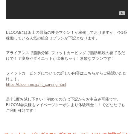
BLOOMには沢山の最新の痩身マシン！が稼働しておりますが、今1番
稼働している人気の組合せプランが下記となります。
アライアンスで脂肪分解+フィットカービングで脂肪燃焼の寝てるだ
けで！？痩身やダイエットが出来ちゃう！素敵なプランです！
フィットカービングについての詳しい内容はこちらからご確認いただ
けます。
https://bloom.ne.jp/fit_carving.html
是非1度お試し下さい！初めての方は下記からお申込み可能です。
BLOOM会員様もマイページクーポンより体験料金！！でどなたでも
ご利用可能です！