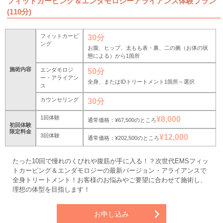
フィットカービング＆エンダモロジーアライアンス体験プラン
(110分)
フィットカービ
30分
ング
お腹、ヒップ、太もも表・裏、二の腕（お体の状
態による）から1箇所
施術内容
エンダモロジ
50分
ー・アライアン
全身、またはIDトリートメント1箇所～選択
ス
カウンセリング
30分
1回体験
¥8,000
通常価格：¥67,500のところ
初回体験
限定料金
3回体験
¥12,000
通常価格：¥202,500のところ
たった10回で憧れのくびれや腹筋が手に入る！？次世代EMSフィッ
トカービング＆エンダモロジーの最新バージョン・アライアンスで
全身トリートメント！お客様のお悩みやご要望に合わせて施術し、
理想の体型を目指します！
お申し込み