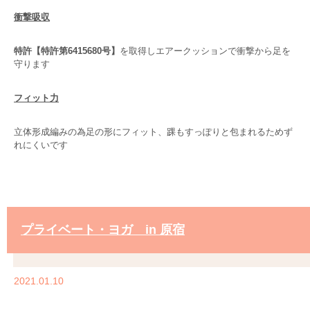
衝撃吸収
特許【特許第6415680号】
を取得しエアークッションで衝撃から足を
守ります
フィット力
立体形成編みの為足の形にフィット、踝もすっぽりと包まれるためず
れにくいです
プライベート・ヨガ in 原宿
2021.01.10