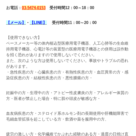
お電話：
03-5474-0153
受付時間12：00～18：00
【
メール】
・
【
LINE】
受付時間11：00～20：00
【使用できない方】
ペースメーカー等の体内植込型医療用電子機器、人工心肺等の生命維
持用電子機器、心電計等の装置型の医療用電子機器との併用は誤作動
を招く恐れがありますので使用しないでください。
また、次のような方は使用しないでください。事故やトラブルの恐れ
があります。
・急性疾患の方・心臓疾患の方・有熱性疾患の方・血圧異常の方・感
染症疾患の方・結核性疾患の方・悪性腫瘍の方・
妊娠中の方・生理中の方・アトピー性皮膚炎の方・アレルギー体質の
方・医者が禁止した場合・特に肌や頭皮が敏感な方・
血友病疾患の方・ステロイド系ホルモン剤の長期使用や肝機能障害で
毛細血管拡張を起こしている方・飲酒や薬を服用中の方、
疲労の激しい方・化学繊維でかぶれた経験のある方・過度の日焼け直