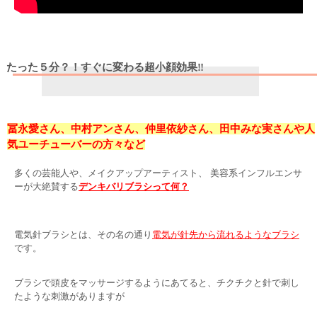
たった５分？！すぐに変わる超小顔効果‼
冨永愛さん、中村アンさん、
仲里依紗さん、田中みな実さんや人
気ユーチューバーの方々など
多くの芸能人や、メイクアップアーティスト、 美容系インフルエンサ
ーが大絶賛する
デンキバリブラシって何？
電気針ブラシとは、その名の通り
電気が針先から流れるようなブラシ
です。
ブラシで頭皮をマッサージするようにあてると、チクチクと針で刺し
たような刺激がありますが