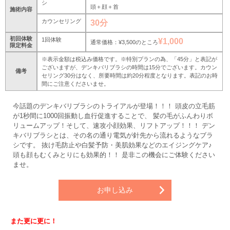
シ
頭＋顔＋首
施術内容
カウンセリング
30分
初回体験
1回体験
¥1,000
通常価格：¥3,500のところ
限定料金
※表示金額は税込み価格です。※特別プランの為、「45分」と表記が
ございますが、デンキバリブラシの時間は15分でございます。カウン
備考
セリング30分はなく、所要時間は約20分程度となります。表記のお時
間にご注意くださいませ。
今話題のデンキバリブラシのトライアルが登場！！！ 頭皮の立毛筋
が1秒間に1000回振動し血行促進することで、 髪の毛がふんわりボ
リュームアップ！そして、速攻小顔効果、リフトアップ！！！ デン
キバリブラシとは、その名の通り電気が針先から流れるようなブラ
シです。 抜け毛防止や白髪予防・美肌効果などのエイジングケア♪
頭も顔もむくみとりにも効果的！！ 是非この機会にご体験ください
ませ。
お申し込み
また更に更に！