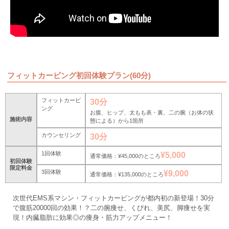
フィットカービング初回体験プラン(60分)
フィットカービ
30分
ング
お腹、ヒップ、太もも表・裏、二の腕（お体の状
施術内容
態による）から1箇所
カウンセリング
30分
1回体験
¥5,000
通常価格：¥45,000のところ
初回体験
限定料金
3回体験
¥9,000
通常価格：¥135,000のところ
次世代EMS系マシン・フィットカービングが都内初の新登場！30分
で腹筋20000回の効果！？二の腕痩せ、くびれ、美尻、脚痩せを実
現！内臓脂肪に効果◎の痩身・筋力アップメニュー！