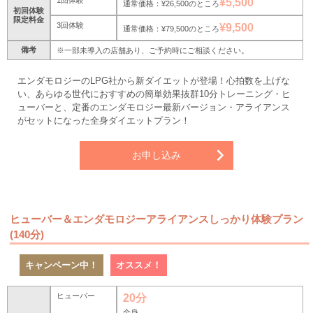
1回体験
¥5,500
通常価格：¥26,500のところ
初回体験
限定料金
3回体験
¥9,500
通常価格：¥79,500のところ
備考
※一部未導入の店舗あり、ご予約時にご相談ください。
エンダモロジーのLPG社から新ダイエットが登場！心拍数を上げな
い、あらゆる世代におすすめの簡単効果抜群10分トレーニング・ヒ
ューバーと、定番のエンダモロジー最新バージョン・アライアンス
がセットになった全身ダイエットプラン！
お申し込み
ヒューバー＆エンダモロジーアライアンスしっかり体験プラン
(140分)
キャンペーン中！
オススメ！
ヒューバー
20分
全身