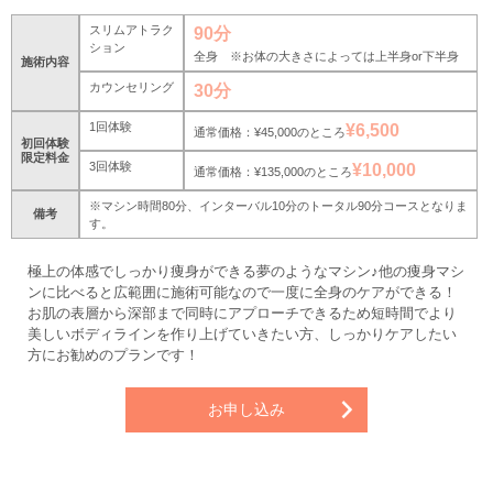
スリムアトラク
90分
ション
全身 ※お体の大きさによっては上半身or下半身
施術内容
カウンセリング
30分
1回体験
¥6,500
通常価格：¥45,000のところ
初回体験
限定料金
3回体験
¥10,000
通常価格：¥135,000のところ
※マシン時間80分、インターバル10分のトータル90分コースとなりま
備考
す。
極上の体感でしっかり痩身ができる夢のようなマシン♪他の痩身マシ
ンに比べると広範囲に施術可能なので一度に全身のケアができる！
お肌の表層から深部まで同時にアプローチできるため短時間でより
美しいボディラインを作り上げていきたい方、しっかりケアしたい
方にお勧めのプランです！
お申し込み