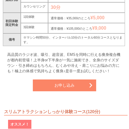
カウンセリング
30分
1回体験
¥5,000
通常価格：¥35,000のところ
初回体験
限定料金
3回体験
¥9,000
通常価格：¥105,000のところ
※マシン時間50分、インターバル10分のトータル60分コースとなりま
備考
す。
高品質のラジオ波、吸引、超音波、EMSを同時に行える痩身複合機
が都内初登場！上半身or下半身が一気に施術でき、全身のサイズダ
ウン・引き締めはもちろん、むくみや冷え・肩こりにお悩みの方に
も！極上の体感で気持ちよく痩身♪是非一度お試しください！
お申し込み
スリムアトラクションしっかり体験コース(120分)
オススメ！