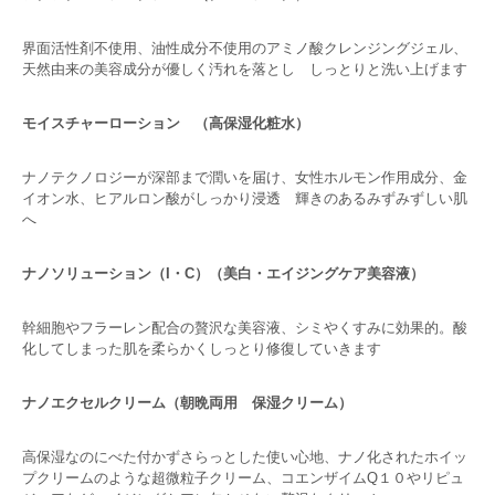
界面活性剤不使用、油性成分不使用のアミノ酸クレンジングジェル、
天然由来の美容成分が優しく汚れを落とし しっとりと洗い上げます
モイスチャーローション （高保湿化粧水）
ナノテクノロジーが深部まで潤いを届け、女性ホルモン作用成分、金
イオン水、ヒアルロン酸がしっかり浸透 輝きのあるみずみずしい肌
へ
ナノソリューション（I・C）（美白・エイジングケア美容液）
幹細胞やフラーレン配合の贅沢な美容液、シミやくすみに効果的。酸
化してしまった肌を柔らかくしっとり修復していきます
ナノエクセルクリーム（朝晩両用 保湿クリーム）
高保湿なのにべた付かずさらっとした使い心地、ナノ化されたホイッ
プクリームのような超微粒子クリーム、コエンザイムQ１０やリピュ