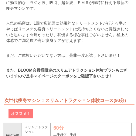
に効果的な、ラジオ波、吸引、超音波、ＥＭＳが同時に行える最新の
痩身マシンです。
人気の秘密は、1回で広範囲に効果的なトリートメントが行える事と
やっぱりエステの痩身トリートメントは気持ちよくないと長続きしな
いと思います☆痛かったり、我慢する様な事はございません。極上の
体感でご満足度の高い痩身ケアが行えます！
まだ、ご体験いただいてない方は、是非一度お試し下さいませ！
また、BLOOM会員様限定のスリムアトラクション体験プランもござ
いますので是非マイページのクーポンをご確認下さいませ！
次世代痩身マシン！スリムアトラクション体験コース(90分)
オススメ！
スリムアトラク
60分
ション
上半身or下半身
施術内容