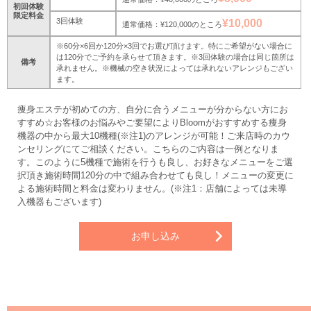
初回体験
限定料金
3回体験
¥10,000
通常価格：¥120,000のところ
※60分×6回か120分×3回でお選び頂けます。特にご希望がない場合に
は120分でご予約を承らせて頂きます。※3回体験の場合は同じ箇所は
備考
承れません。※機械の空き状況によっては承れないアレンジもござい
ます。
痩身エステが初めての方、自分に合うメニューが分からない方にお
すすめ☆お客様のお悩みやご要望によりBloomがおすすめする痩身
機器の中から最大10機種(※注1)のアレンジが可能！ご来店時のカウ
ンセリングにてご相談ください。こちらのご内容は一例となりま
す。このように5機種で施術を行うも良し、お好きなメニューをご選
択頂き施術時間120分の中で組み合わせても良し！メニューの変更に
よる施術時間と料金は変わりません。(※注1：店舗によっては未導
入機器もございます)
お申し込み