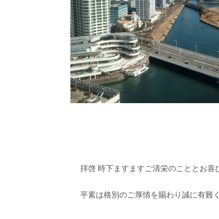
拝啓 時下ますますご清栄のこととお喜
平素は格別のご厚情を賜わり誠に有難