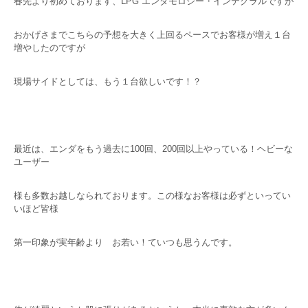
春先より初めております、LPG エンダモロジー・インテグラルですが
おかげさまでこちらの予想を大きく上回るペースでお客様が増え１台
増やしたのですが
現場サイドとしては、もう１台欲しいです！？
最近は、エンダをもう過去に100回、200回以上やっている！ヘビーな
ユーザー
様も多数お越しなられております。この様なお客様は必ずといってい
いほど皆様
第一印象が実年齢より お若い！ていつも思うんです。