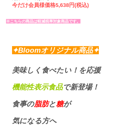
今だけ会員様価格5,638円(税込)
※こちらの商品は軽減税率対象商品です。
.
✦
Bloomオリジナル商品✦
美味しく食べたい！を応援
機能性表示食品
で新登場！
食事の
脂肪
と
糖
が
気になる方へ